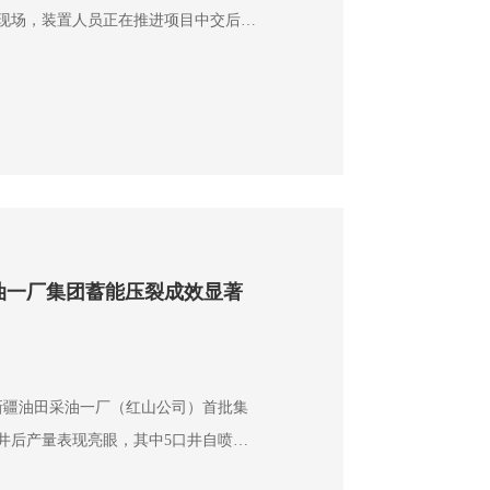
现场，装置人员正在推进项目中交后
投用做准备。 该项目是兰州石
气质量持续改善行动计划》的重点环保
优化尾气处置流程，实现尾气日常回收
油一厂集团蓄能压裂成效显著
，新疆油田采油一厂（红山公司）首批集
井后产量表现亮眼，其中5口井自喷生
达15吨，平均单井日增油量达1.7