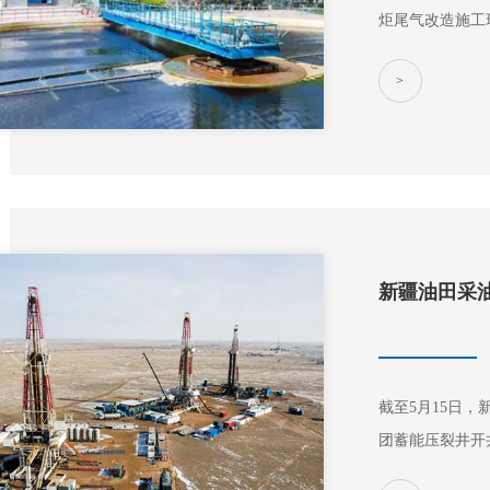
炬尾气改造施工
的“三查四定”工作，为
>
化落实国家《空
工程。项目通过
利用、应急安…
新疆油田采
截至5月15日
团蓄能压裂井开
产，井组日增油量