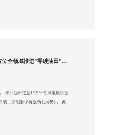
中孔特低渗储层，地质条件复杂。区块
口，…
华北油田全方位全领域推进“零碳油田”建设
悉，华北油田任丘15万千瓦风电项目首
吊装，新能源保持强劲发展势头。此
气储量、产量均超去年同期水平，传统
协同发力，持续夯实东部老油田能源保