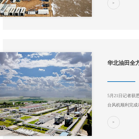
>
吨。 采油一厂红60井区克上组油藏为受岩性控制的构
造油藏，属典型
内共有油水井29
5月21日记者获
台风机顺利完成
外，华北油田油
>
产业、新兴产业
供基础。 华北油田锚定建设新型能源体系，切实把储