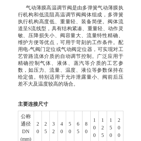
气动薄膜高温调节阀是由多弹簧气动薄膜执
行机构和低流阻高温调节阀阀体组成，多弹簧
执行机构高度低、重量轻、装备简便。阀体流
道呈S流线型，具有结构紧凑、重量轻、动作灵
敏、压降损失小、阀容量大、流量特性精确、
维护方便等优点，可用于苛刻的工作条件。配
用电-气阀门定位或气动阀定位器，可实现对工
艺管路流体介质的自动调节控制。广泛应用于
精确控制气体、液体、蒸汽等介质的工艺参
数，如压力、流量、温度、液位等参数保持在
给定值。特别适用于允许泄露量小、阀前后压
差不大及温度较高的场合。
主要连接尺寸
公称
1
1
1
2
通径
2
2
3
4
5
6
8
0
2
5
0
DN
0
5
2
0
0
5
0
0
5
0
0
(mm)