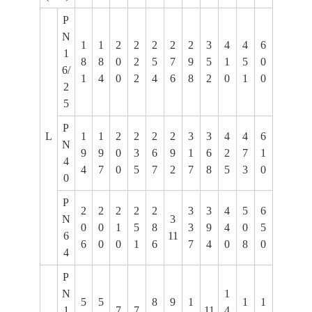
P
N
1
1
2
2
2
2
2
3
4
4
6
1
8
8
0
2
5
7
9
5
1
5
0
6/
1
4
0
2
4
6
8
2
0
1
0
2
5
P
L
1
1
2
2
2
2
3
3
4
4
6
N
9
9
0
3
6
9
1
6
2
7
1
4
4
7
0
5
7
2
7
8
5
3
0
0
P
2
2
2
2
2
3
3
4
5
6
N
3
0
0
1
5
8
3
9
4
0
5
6
11
6
0
0
1
6
7
4
0
8
0
4
P
N
1
5
5
8
9
1
1
1
1
7
7
11
4