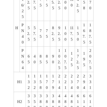
2.
7.
5.
2.
0
5
7
6/
5
5
0
2.
5
5
5
5
0
8
0
2
5
5
P
1
1
H
5
5
8
9
1
11
1
N
7
7
6
8
2.
7.
2.
2.
0
7.
5
4
5
5
7.
7.
5
5
5
5
0
5
0
0
5
5
P
1
1
1
2
1
1
N
6
4
8
8
9
0
0
7
0
2
9
6
5
0
5
5
0
2.
7.
2.
7.
5
5
4
5
5
5
5
1
1
1
1
1
2
2
2
2
2
3
H1
3
3
5
7
7
1
2
3
7
9
3
2
2
8
0
9
4
1
4
0
4
1
3
3
3
3
3
4
4
4
6
6
6
H2
5
5
8
8
8
8
8
8
1
1
1